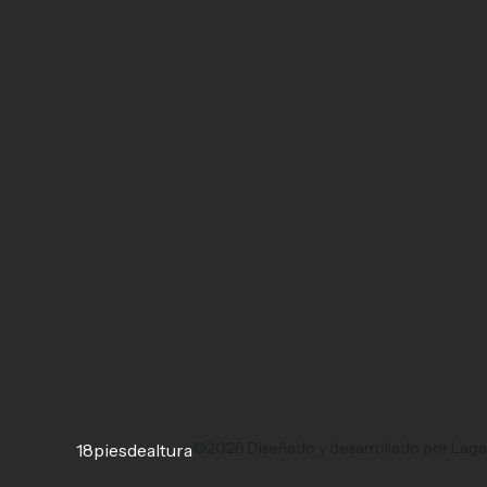
©2026 Diseñado y desarrollado por Lag
18piesdealtura