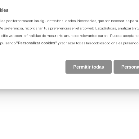
kies
opias y de terceros con las siguientes finalidades: Necesarias, que son necesarias para
preferencia, recordarán tus preferencias en el sitio web. Estadísticas, analizarán tu v
l sitio web con la finalidad de mostrarte anuncios relevantes para ti. Puedes aceptar e
s pulsando
y rechazar todas las cookies opcionales pulsando
"Personalizar cookies"
Permitir todas
Persona