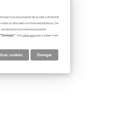
 el buen funcionamiento de la web y ofrecerte
isita al sitio web con fines estadísticos. De
l uso de todas las cookies pulsando
. Haz
click aquí
para saber más
"Denegar"
lizar cookies
Denegar