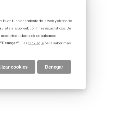
 el buen funcionamiento de la web y ofrecerte
isita al sitio web con fines estadísticos. De
l uso de todas las cookies pulsando
. Haz
click aquí
para saber más
"Denegar"
lizar cookies
Denegar