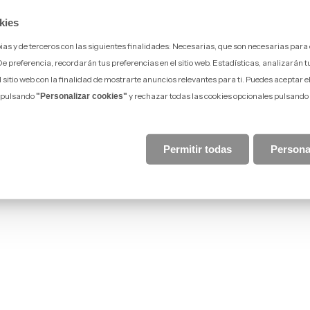
kies
opias y de terceros con las siguientes finalidades: Necesarias, que son necesarias para
preferencia, recordarán tus preferencias en el sitio web. Estadísticas, analizarán tu v
l sitio web con la finalidad de mostrarte anuncios relevantes para ti. Puedes aceptar e
s pulsando
y rechazar todas las cookies opcionales pulsando
"Personalizar cookies"
Permitir todas
Persona