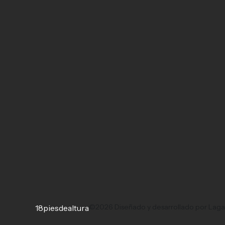
©2026 Diseñado y desarrollado por Lag
18piesdealtura