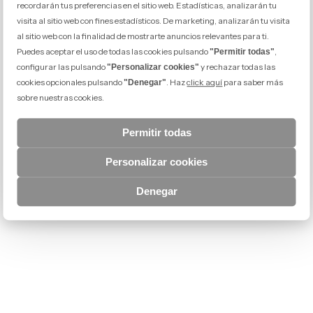
recordarán tus preferencias en el sitio web. Estadísticas, analizarán tu
visita al sitio web con fines estadísticos. De marketing, analizarán tu visita
al sitio web con la finalidad de mostrarte anuncios relevantes para ti.
Puedes aceptar el uso de todas las cookies pulsando
,
"Permitir todas"
configurar las pulsando
y rechazar todas las
"Personalizar cookies"
cookies opcionales pulsando
. Haz
click aquí
para saber más
"Denegar"
sobre nuestras cookies.
Permitir todas
Personalizar cookies
Denegar